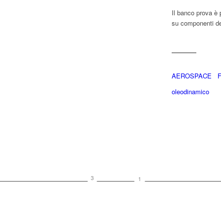
Il banco prova è 
su componenti del 
AEROSPACE
oleodinamico
3
1