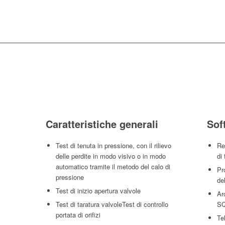
Caratteristiche generali
Sof
Test di tenuta in pressione, con il rilievo
Re
delle perdite in modo visivo o in modo
di 
automatico tramite il metodo del calo di
Pr
pressione
de
Test di inizio apertura valvole
Ar
Test di taratura valvoleTest di controllo
SQ
portata di orifizi
Te