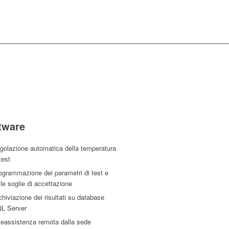
tware
golazione automatica della temperatura
test
ogrammazione dei parametri di test e
lle soglie di accettazione
chiviazione dei risultati su database
L Server
leassistenza remota dalla sede