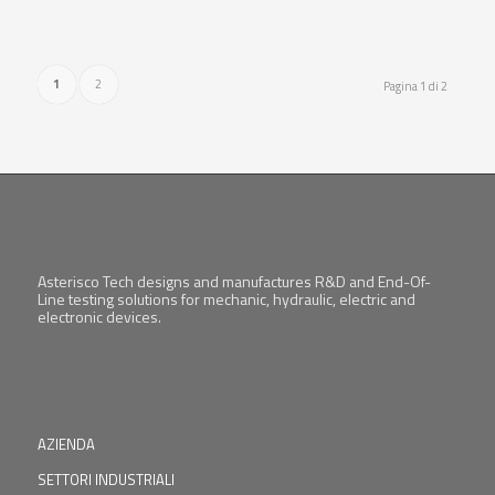
1
2
Pagina 1 di 2
Asterisco Tech designs and manufactures R&D and End-Of-
Line testing solutions for mechanic, hydraulic, electric and
electronic devices.
AZIENDA
SETTORI INDUSTRIALI