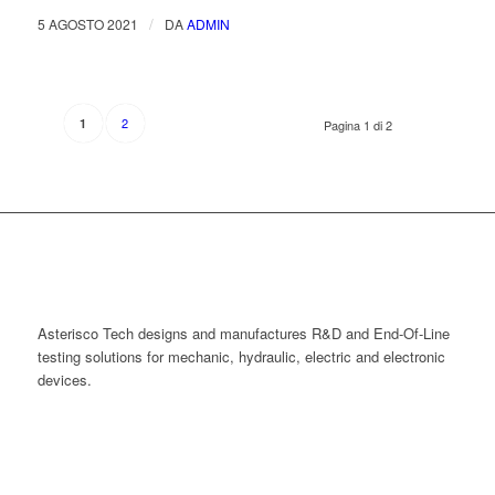
/
5 AGOSTO 2021
DA
ADMIN
2
1
Pagina 1 di 2
Asterisco Tech designs and manufactures R&D and End-Of-Line
testing solutions for mechanic, hydraulic, electric and electronic
devices.