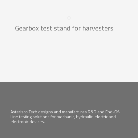
Gearbox test stand for harvesters
Asterisco Tech designs and manufactures R&D and End-Of-
Line testing solutions for mechanic, hydraulic, electric and
electronic devices.