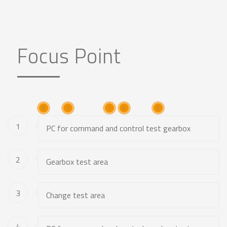
Focus Point
5
3
1
4
2
1
PC for command and control test gearbox
2
Gearbox test area
3
Change test area
4