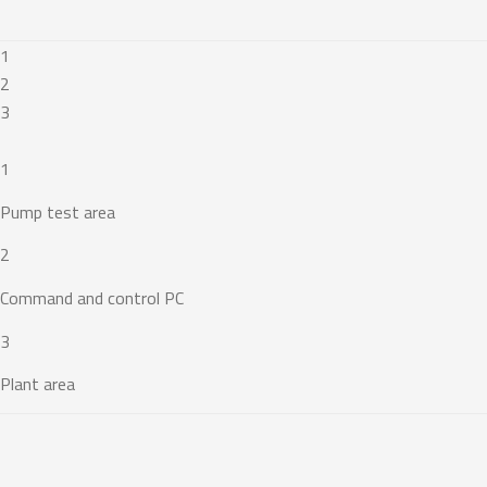
1
2
3
1
Pump test area
2
Command and control PC
3
Plant area