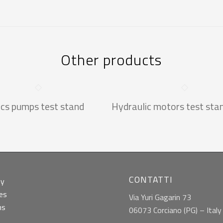
Other products
ics pumps test stand
Hydraulic motors test sta
CONTATTI
ny
ies
Via Yuri Gagarin 73
ns
06073 Corciano (PG) – Italy