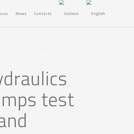
ocus
News
Contacts
draulics
mps test
and