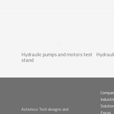
Hydraulic pumps and motors test
Hydraul
stand
Compa
Industr
Solutio
Asterisco Tech designs and
Focus