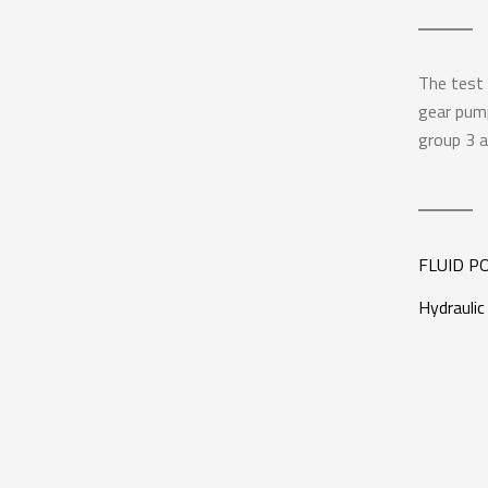
The test 
gear pum
group 3 a
FLUID P
Hydraulic